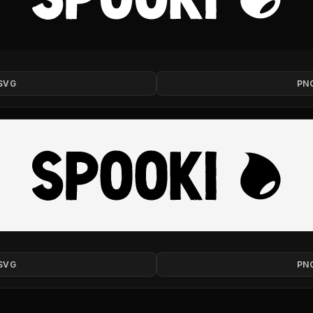
SVG
PN
SVG
PN