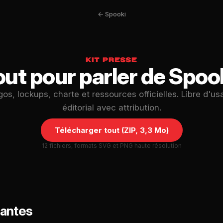
← Spooki
KIT PRESSE
out pour parler de Spook
gos, lockups, charte et ressources officielles. Libre d'us
éditorial avec attribution.
Télécharger tout (ZIP, 3,3 Mo)
12 fichiers, formats SVG et PNG haute résolution
iantes