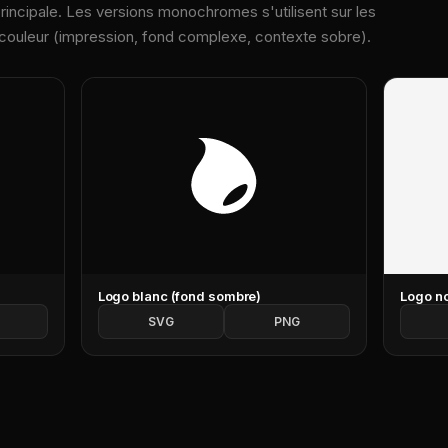
principale. Les versions monochromes s'utilisent sur les
a couleur (impression, fond complexe, contexte sobre).
Logo blanc (fond sombre)
Logo no
SVG
PNG