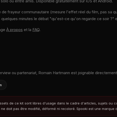
, solo ou entre amis. Disponible gratuitement sur iOS et Android.
 de frayeur communautaire (mesure l'effet réel du film, pas sa q
 quelques minutes le débat "qu'est-ce qu'on regarde ce soir ?" 
page
À propos
et la
FAQ
.
rview ou partenariat, Romain Hartmann est joignable directement
n
sets de ce kit sont libres d'usage dans le cadre d'articles, sujets ou c
go ne doit pas être modifié, déformé ni recoloré. Spooki est une marque