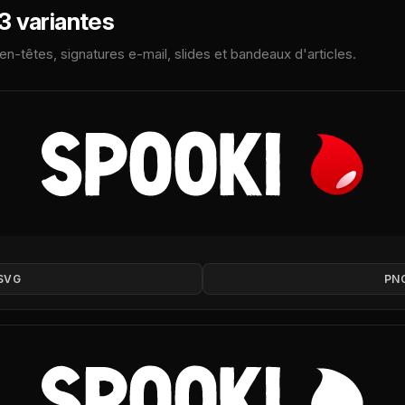
3 variantes
 en-têtes, signatures e-mail, slides et bandeaux d'articles.
SVG
PN